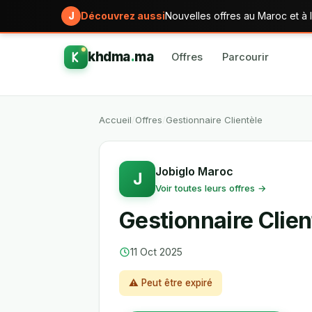
J
Découvrez aussi
Nouvelles offres au Maroc et à l
khdma
.
ma
Offres
Parcourir
Accueil
/
Offres
/
Gestionnaire Clientèle
Jobiglo Maroc
J
Voir toutes leurs offres →
Gestionnaire Clien
11 Oct 2025
⚠ Peut être expiré