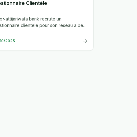
stionnaire Clientèle
.<p>attijariwafa bank recrute un
stionnaire clientele pour son reseau a beni
lal et khenifra. le poste, base a...
→
/10/2025