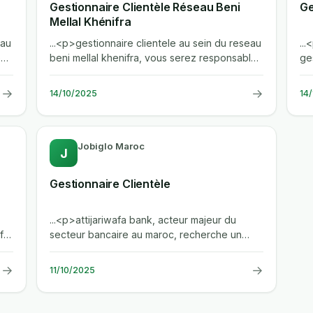
Gestionnaire Clientèle Réseau Beni
Ge
Mellal Khénifra
eau
...<p>gestionnaire clientele au sein du reseau
..
e
beni mellal khenifra, vous serez responsable
ge
de l'accueil, de la gestion de...
mel
→
→
14/10/2025
14
Jobiglo Maroc
J
Gestionnaire Clientèle
...<p>attijariwafa bank, acteur majeur du
afa
secteur bancaire au maroc, recherche un
gestionnaire clientele pour ses agences...
→
→
11/10/2025