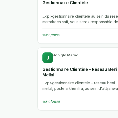
Gestionnaire Clientèle
...<p>gestionnaire clientele au sein du res
marrakech safi, vous serez responsable d
l'accueil et de l'orientation des...
14/10/2025
Jobiglo Maroc
J
Gestionnaire Clientèle – Réseau Beni
Mellal
...<p>gestionnaire clientele – reseau beni
mellal, poste a khenifra, au sein d'attijariw
bank, banque universelle de...
14/10/2025