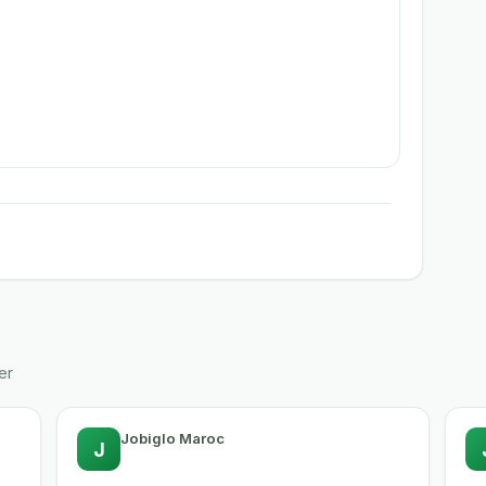
er
Jobiglo Maroc
J