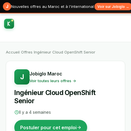
J
Nouvelles offres au Maroc et à l'international
Voir sur Jobiglo →
Accueil
/
Offres
/
Ingénieur Cloud OpenShift Senior
Jobiglo Maroc
J
Voir toutes leurs offres →
Ingénieur Cloud OpenShift
Senior
Il y a 4 semaines
Postuler pour cet emploi