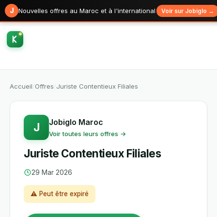
J
Nouvelles offres au Maroc et à l'international
Voir sur Jobiglo →
Accueil
/
Offres
/
Juriste Contentieux Filiales
Jobiglo Maroc
J
Voir toutes leurs offres →
Juriste Contentieux Filiales
29 Mar 2026
⚠ Peut être expiré