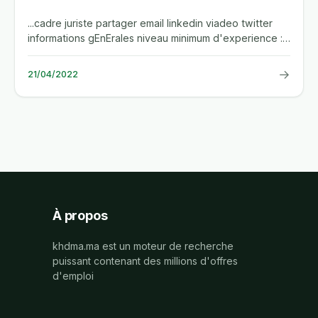
...cadre juriste partager email linkedin viadeo twitter
informations gEnErales niveau minimum d'experience :
sans...
→
21/04/2022
À propos
khdma.ma est un moteur de recherche
puissant contenant des millions d'offres
d'emploi