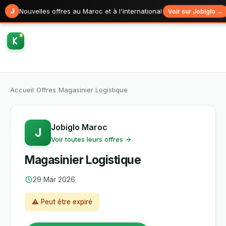
J
Nouvelles offres au Maroc et à l'international
Voir sur Jobiglo →
Accueil
/
Offres
/
Magasinier Logistique
Jobiglo Maroc
J
Voir toutes leurs offres →
Magasinier Logistique
29 Mar 2026
⚠ Peut être expiré