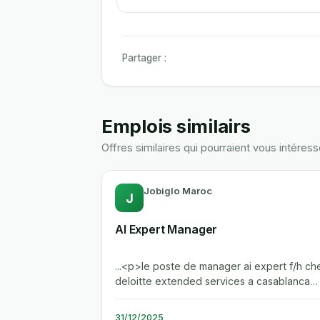
Partager :
Emplois similairs
Offres similaires qui pourraient vous intéress
Jobiglo Maroc
J
AI Expert Manager
...<p>le poste de manager ai expert f/h ch
deloitte extended services a casablanca
offre l'opportunite de piloter des...
31/12/2025