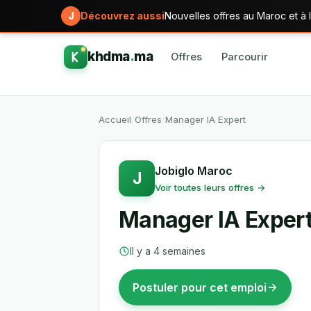
J
Découvrez aussi
Nouvelles offres au Maroc et à l
khdma
.
ma
Offres
Parcourir
Accueil
/
Offres
/
Manager IA Expert
Jobiglo Maroc
J
Voir toutes leurs offres →
Manager IA Exper
Il y a 4 semaines
Postuler pour cet emploi