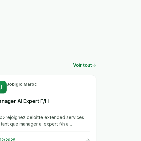
Voir tout
Jobiglo Maroc
J
nager AI Expert F/H
.<p>rejoignez deloitte extended services
 tant que manager ai expert f/h a
sablanca. vous dirigerez des projets...
→
/12/2025