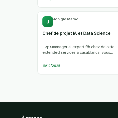
Jobiglo Maroc
J
Chef de projet IA et Data Science
...<p>manager ai expert f/h chez deloitte
extended services a casablanca, vous
integrerez l'equipe engineering, ai & data..
18/12/2025