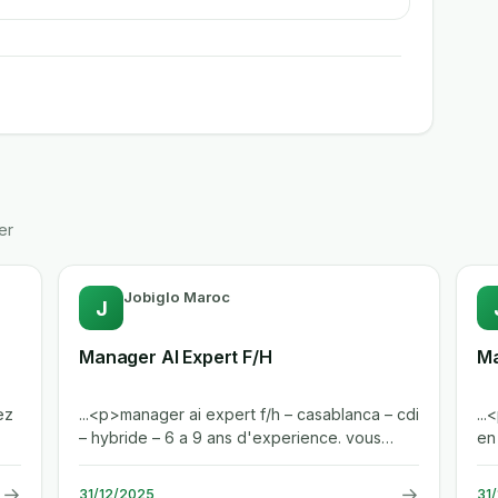
er
Jobiglo Maroc
J
Manager AI Expert F/H
Ma
ez
...<p>manager ai expert f/h – casablanca – cdi
..
– hybride – 6 a 9 ans d'experience. vous
en
piloterez des projets...
ca
→
→
31/12/2025
31