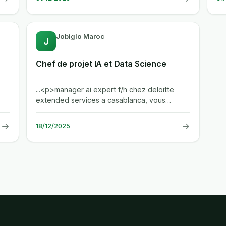
Jobiglo Maroc
J
Chef de projet IA et Data Science
...<p>manager ai expert f/h chez deloitte
extended services a casablanca, vous
.
integrerez l'equipe engineering, ai & data...
→
→
18/12/2025