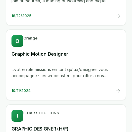
join outsourcia, a leading outsourcing and digital
marketing...
→
18/12/2025
Orange
O
Graphic Motion Designer
...votre role missions en tant qu'ux/designer vous
accompagnez les webmasters pour offrir a nos
plateformes digitales...
→
10/11/2024
IFCAR SOLUTIONS
I
GRAPHIC DESIGNER (H/F)