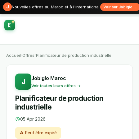
J
Nouvelles offres au Maroc et à l'international
Voir sur Jobiglo →
Accueil
/
Offres
/
Planificateur de production industrielle
Jobiglo Maroc
J
Voir toutes leurs offres →
Planificateur de production
industrielle
05 Apr 2026
⚠ Peut être expiré