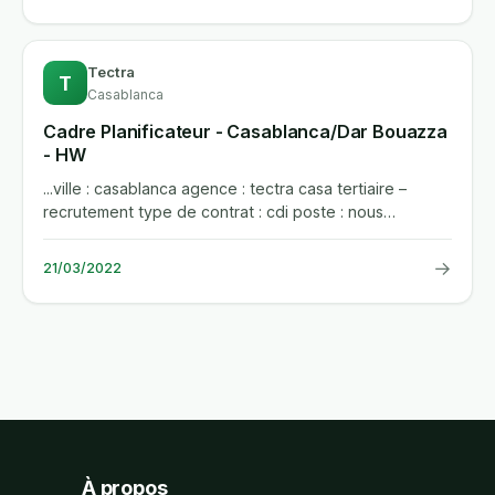
Tectra
T
Casablanca
Cadre Planificateur - Casablanca/Dar Bouazza
- HW
...ville : casablanca agence : tectra casa tertiaire –
recrutement type de contrat : cdi poste : nous
recrutons un cadre...
→
21/03/2022
À propos