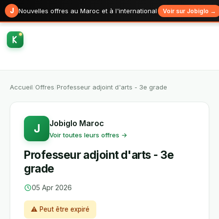
J
Nouvelles offres au Maroc et à l'international
Voir sur Jobiglo →
Accueil
/
Offres
/
Professeur adjoint d'arts - 3e grade
Jobiglo Maroc
J
Voir toutes leurs offres →
Professeur adjoint d'arts - 3e
grade
05 Apr 2026
⚠ Peut être expiré