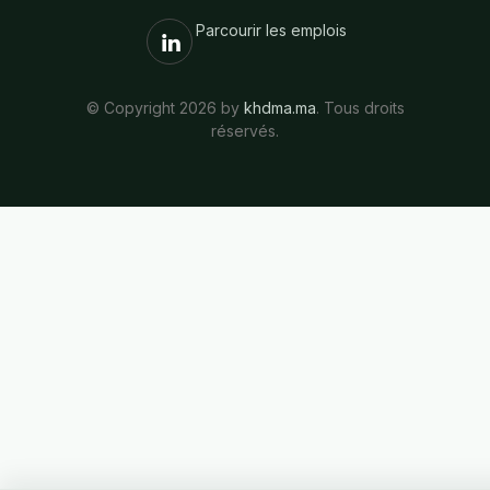
Parcourir les emplois
© Copyright 2026 by
khdma.ma
. Tous droits
réservés.