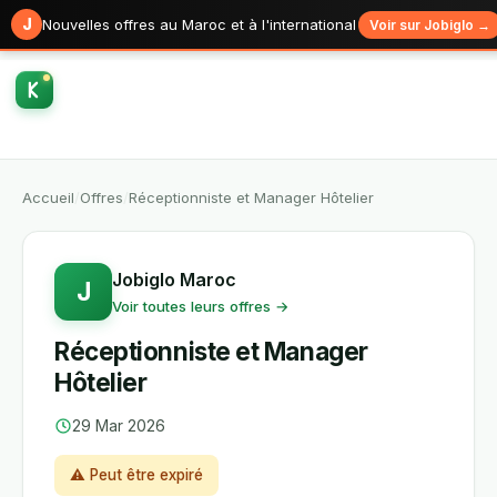
J
Nouvelles offres au Maroc et à l'international
Voir sur Jobiglo →
Accueil
/
Offres
/
Réceptionniste et Manager Hôtelier
Jobiglo Maroc
J
Voir toutes leurs offres →
Réceptionniste et Manager
Hôtelier
29 Mar 2026
⚠ Peut être expiré