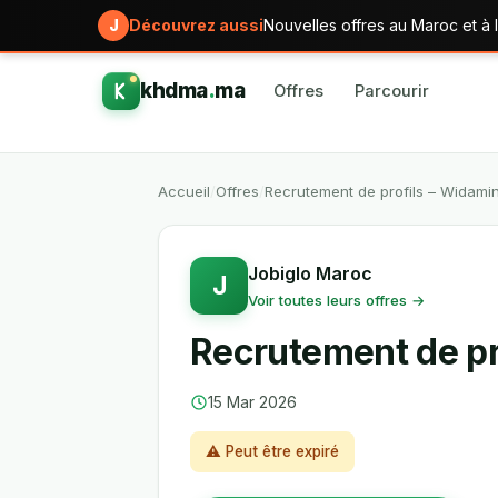
J
Découvrez aussi
Nouvelles offres au Maroc et à l
khdma
.
ma
Offres
Parcourir
Accueil
/
Offres
/
Recrutement de profils – Widami
Jobiglo Maroc
J
Voir toutes leurs offres →
Recrutement de pr
15 Mar 2026
⚠ Peut être expiré