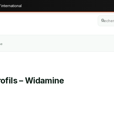
'international
ne
ofils – Widamine