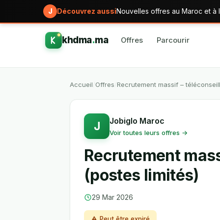
J
Découvrez aussi
Nouvelles offres au Maroc et à l
khdma
.
ma
Offres
Parcourir
Accueil
/
Offres
/
Recrutement massif – téléconseil
Jobiglo Maroc
J
Voir toutes leurs offres →
Recrutement massi
(postes limités)
29 Mar 2026
⚠ Peut être expiré