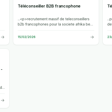
Téléconseiller B2B francophone
Té
...<p>recrutement massif de teleconseillers
...
b2b francophones pour la societe afrika best,
de
.
basee a casablanca. le poste...
au
→
→
15/02/2026
23
 -
dd
→