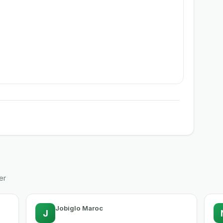
er
Jobiglo Maroc
J