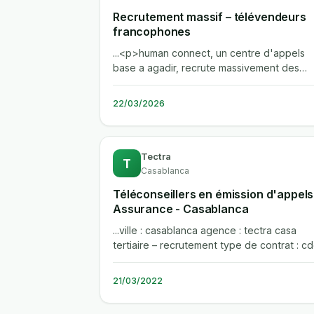
Recrutement massif – télévendeurs
francophones
...<p>human connect, un centre d'appels
base a agadir, recrute massivement des
televendeurs francophones pour un poste..
22/03/2026
Tectra
T
Casablanca
Téléconseillers en émission d'appels
Assurance - Casablanca
...ville : casablanca agence : tectra casa
tertiaire – recrutement type de contrat : c
interim poste : nous sommes a...
21/03/2022