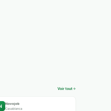
Voir tout
Novojob
N
Casablanca