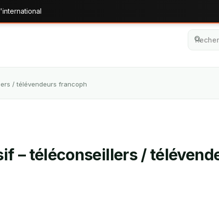
'international
lers / télévendeurs francoph
f – téléconseillers / téléven