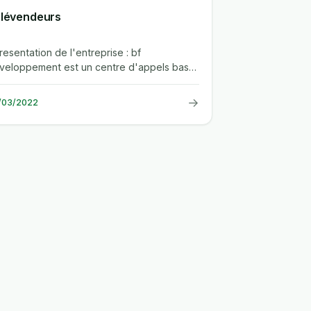
lévendeurs
presentation de l'entreprise : bf
veloppement est un centre d'appels base
 maroc et actif depuis 2018. notre...
→
/03/2022