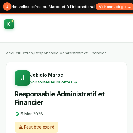
J
Nouvelles offres au Maroc et à l'international
Voir sur Jobiglo →
Accueil
/
Offres
/
Responsable Administratif et Financier
Jobiglo Maroc
J
Voir toutes leurs offres →
Responsable Administratif et
Financier
15 Mar 2026
⚠ Peut être expiré