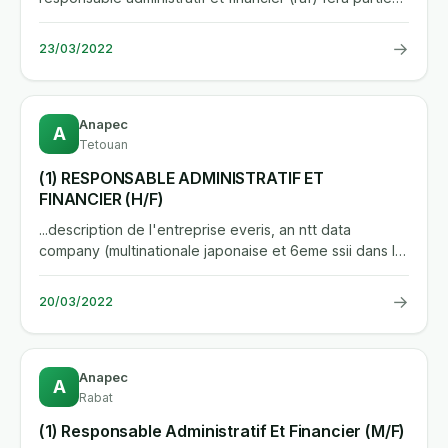
d'une...
→
23/03/2022
Anapec
A
Tetouan
(1) RESPONSABLE ADMINISTRATIF ET
FINANCIER (H/F)
...description de l'entreprise everis, an ntt data
company (multinationale japonaise et 6eme ssii dans le
monde),...
→
20/03/2022
Anapec
A
Rabat
(1) Responsable Administratif Et Financier (M/F)