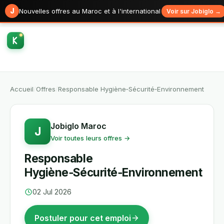
J
Nouvelles offres au Maroc et à l'international
Voir sur Jobiglo →
Accueil
/
Offres
/
Responsable Hygiène‑Sécurité‑Environnement
Jobiglo Maroc
J
Voir toutes leurs offres →
Responsable
Hygiène‑Sécurité‑Environnement
02 Jul 2026
Postuler pour cet emploi