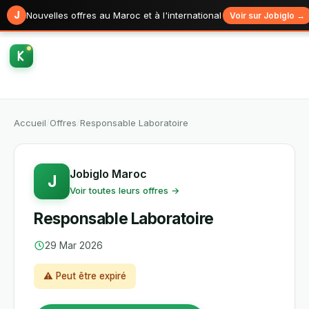
J
Nouvelles offres au Maroc et à l'international
Voir sur Jobiglo →
Accueil
/
Offres
/
Responsable Laboratoire
Jobiglo Maroc
J
Voir toutes leurs offres →
Responsable Laboratoire
29 Mar 2026
⚠ Peut être expiré