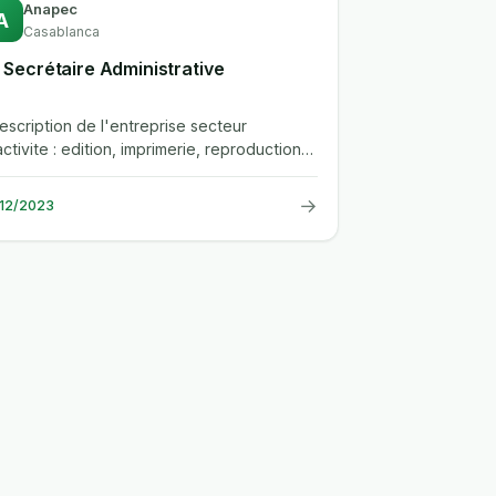
Anapec
A
Casablanca
(1) Secrétaire Administrative
.description de l'entreprise secteur
ctivite : edition, imprimerie, reproduction
scription de poste type de contrat...
→
/12/2023