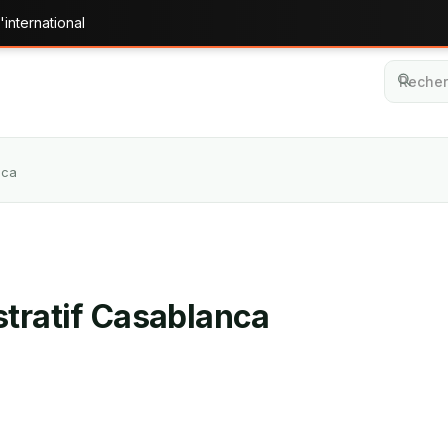
'international
nca
stratif Casablanca