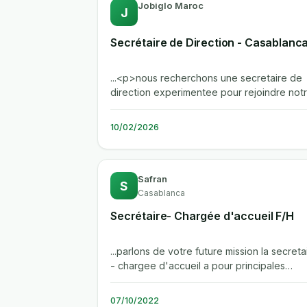
Jobiglo Maroc
J
Secrétaire de Direction - Casablanc
...<p>nous recherchons une secretaire de
direction experimentee pour rejoindre not
equipe a casablanca. le candidat...
10/02/2026
Safran
S
Casablanca
Secrétaire- Chargée d'accueil F/H
...parlons de votre future mission la secreta
- chargee d'accueil a pour principales
missions : "*la tenue du standard...
07/10/2022