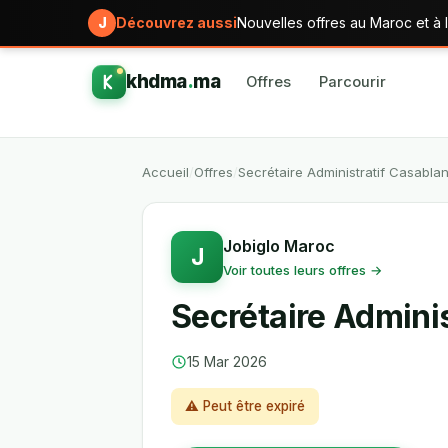
J
Découvrez aussi
Nouvelles offres au Maroc et à l
khdma
.
ma
Offres
Parcourir
Accueil
/
Offres
/
Secrétaire Administratif Casabla
Jobiglo Maroc
J
Voir toutes leurs offres →
Secrétaire Admini
15 Mar 2026
⚠ Peut être expiré