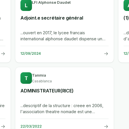
LFI Alphonse Daudet
L
a
Adjoint.e secrétaire général
...ouvert en 2017, le lycee francais
..
re
international alphonse daudet dispense un
d'a
enseignement qui couvre tous les niveaux
de
de...
→
→
12/09/2024
12
Tanmia
T
Casablanca
ADMINISTRATEUR(RICE)
ire
...descriptif de la structure : creee en 2006,
l'association theatre nomade est une
compagnie de theatre de rue itinerante...
→
→
22/03/2022