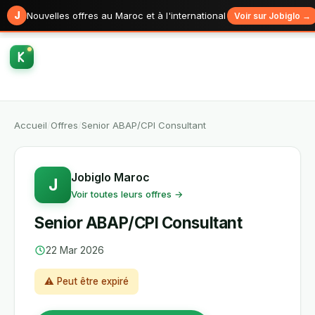
J
Nouvelles offres au Maroc et à l'international
Voir sur Jobiglo →
Accueil
/
Offres
/
Senior ABAP/CPI Consultant
Jobiglo Maroc
J
Voir toutes leurs offres →
Senior ABAP/CPI Consultant
22 Mar 2026
⚠ Peut être expiré