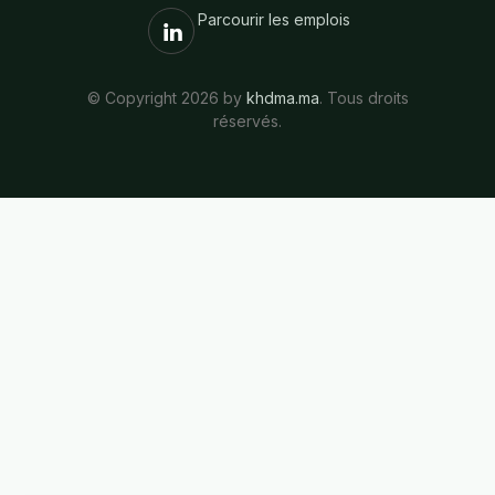
Parcourir les emplois
© Copyright 2026 by
khdma.ma
. Tous droits
réservés.