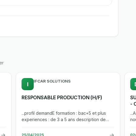
er
IFCAR SOLUTIONS
I
RESPONSABLE PRODUCTION (H/F)
SU
-
...profil demandE formation : bac+5 et plus
..
experiences : de 3 a 5 ans description de
no
l'emploi mission principale : le...
re
→
→
25/04/2025
02