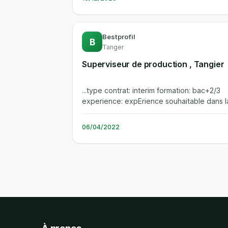
Bestprofil
B
Tanger
Superviseur de production , Tangier
...type contrat: interim formation: bac+2/3
experience: expErience souhaitable dans l
mEme fonction. responsable: rhbest...
06/04/2022