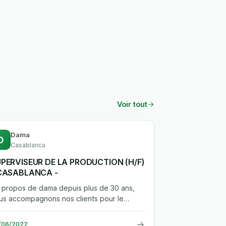
Voir tout
Dama
D
Casablanca
PERVISEUR DE LA PRODUCTION (H/F)
 CASABLANCA -
.A propos de dama depuis plus de 30 ans,
us accompagnons nos clients pour le
crutement et la gestion de leurs...
→
/06/2022