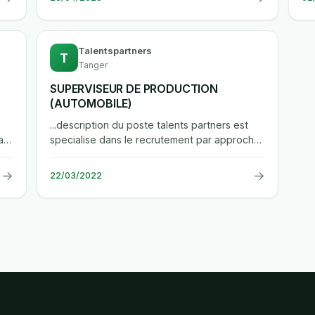
Talentspartners
T
Tanger
SUPERVISEUR DE PRODUCTION
(AUTOMOBILE)
...description du poste talents partners est
a
specialise dans le recrutement par approche
directe et la mise a disposition...
→
→
22/03/2022