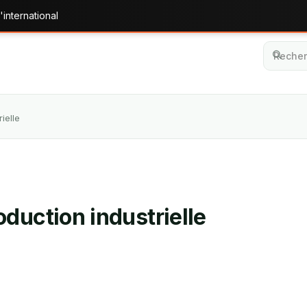
'international
ielle
duction industrielle