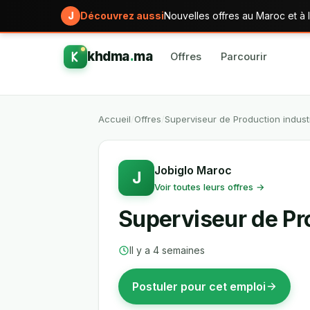
J
Découvrez aussi
Nouvelles offres au Maroc et à l
khdma
.
ma
Offres
Parcourir
Accueil
/
Offres
/
Superviseur de Production industr
Jobiglo Maroc
J
Voir toutes leurs offres →
Superviseur de Pro
Il y a 4 semaines
Postuler pour cet emploi