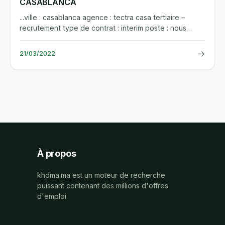
CASABLANCA
...ville : casablanca agence : tectra casa tertiaire –
recrutement type de contrat : interim poste : nous
recrutons un...
→
21/03/2022
À propos
khdma.ma est un moteur de recherche
puissant contenant des millions d'offres
d'emploi