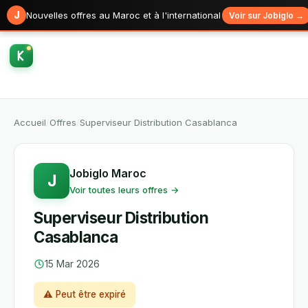
J
Nouvelles offres au Maroc et à l'international
Voir sur Jobiglo →
Accueil
/
Offres
/
Superviseur Distribution Casablanca
Jobiglo Maroc
J
Voir toutes leurs offres →
Superviseur Distribution
Casablanca
15 Mar 2026
⚠ Peut être expiré