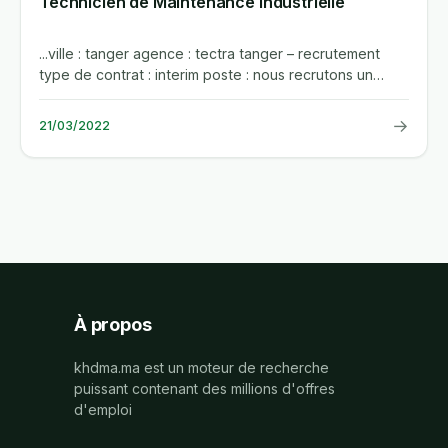
Technicien de Maintenance Industrielle
...ville : tanger agence : tectra tanger – recrutement
type de contrat : interim poste : nous recrutons un
technicien de...
→
21/03/2022
À propos
khdma.ma est un moteur de recherche
puissant contenant des millions d'offres
d'emploi