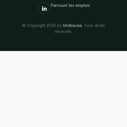
Parcourir les emplois
© Copyright 2026 by
khdma.ma
. Tous droits
réservés.