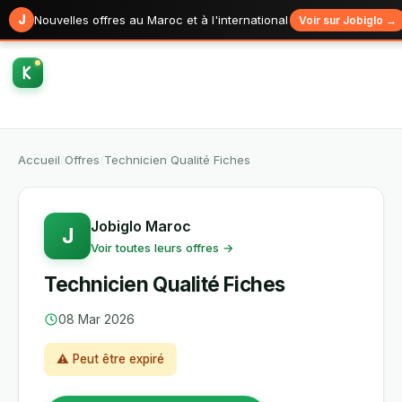
J
Nouvelles offres au Maroc et à l'international
Voir sur Jobiglo →
Accueil
/
Offres
/
Technicien Qualité Fiches
Jobiglo Maroc
J
Voir toutes leurs offres →
Technicien Qualité Fiches
08 Mar 2026
⚠ Peut être expiré