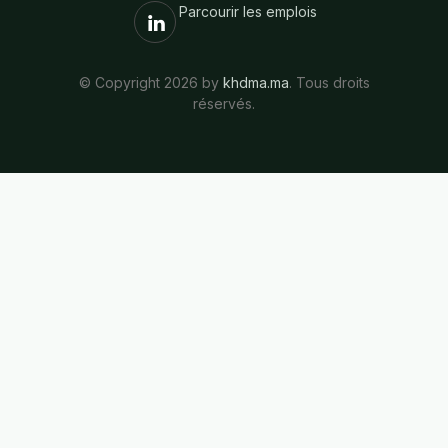
Parcourir les emplois
© Copyright 2026 by
khdma.ma
. Tous droits
réservés.