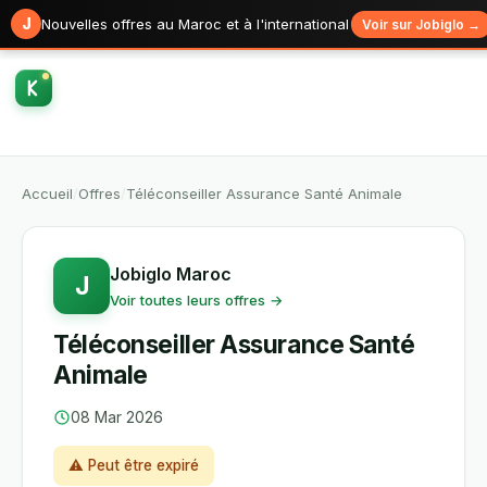
J
Nouvelles offres au Maroc et à l'international
Voir sur Jobiglo →
Accueil
/
Offres
/
Téléconseiller Assurance Santé Animale
Jobiglo Maroc
J
Voir toutes leurs offres →
Téléconseiller Assurance Santé
Animale
08 Mar 2026
⚠ Peut être expiré