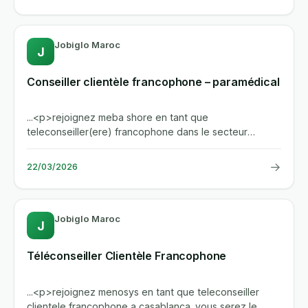
Jobiglo Maroc
J
Conseiller clientèle francophone – paramédical
...<p>rejoignez meba shore en tant que
teleconseiller(ere) francophone dans le secteur
paramedical. vous serez responsable...
→
22/03/2026
Jobiglo Maroc
J
Téléconseiller Clientèle Francophone
...<p>rejoignez menosys en tant que teleconseiller
clientele francophone a casablanca. vous serez le