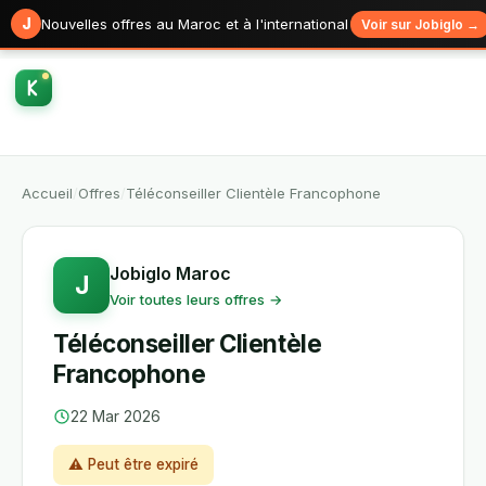
J
Nouvelles offres au Maroc et à l'international
Voir sur Jobiglo →
Accueil
/
Offres
/
Téléconseiller Clientèle Francophone
Jobiglo Maroc
J
Voir toutes leurs offres →
Téléconseiller Clientèle
Francophone
22 Mar 2026
⚠ Peut être expiré