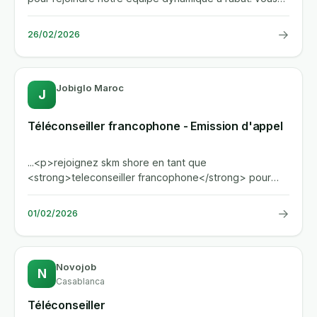
serez forme sur...
→
26/02/2026
Jobiglo Maroc
J
Téléconseiller francophone - Emission d'appel
...<p>rejoignez skm shore en tant que
<strong>teleconseiller francophone</strong> pour
l'emission d'appels depuis notre...
→
01/02/2026
Novojob
N
Casablanca
Téléconseiller