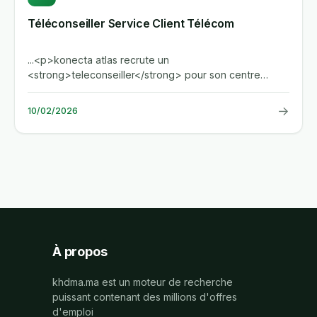
Téléconseiller Service Client Télécom
...<p>konecta atlas recrute un
<strong>teleconseiller</strong> pour son centre
d'appels a casablanca. le poste consiste a...
→
10/02/2026
À propos
khdma.ma est un moteur de recherche
puissant contenant des millions d'offres
d'emploi