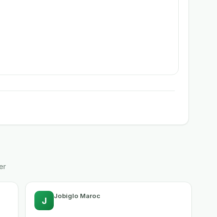
er
Jobiglo Maroc
J