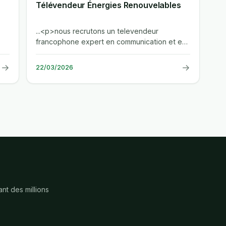
Télévendeur Énergies Renouvelables
...<p>nous recrutons un televendeur
francophone expert en communication et en
vente pour promouvoir nos solutions...
→
→
22/03/2026
nt des millions