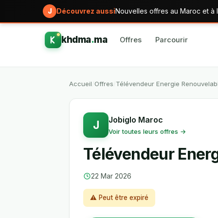
J
Découvrez aussi
Nouvelles offres au Maroc et à l
khdma
.
ma
Offres
Parcourir
Accueil
/
Offres
/
Télévendeur Energie Renouvelab
Jobiglo Maroc
J
Voir toutes leurs offres →
Télévendeur Energ
22 Mar 2026
⚠ Peut être expiré