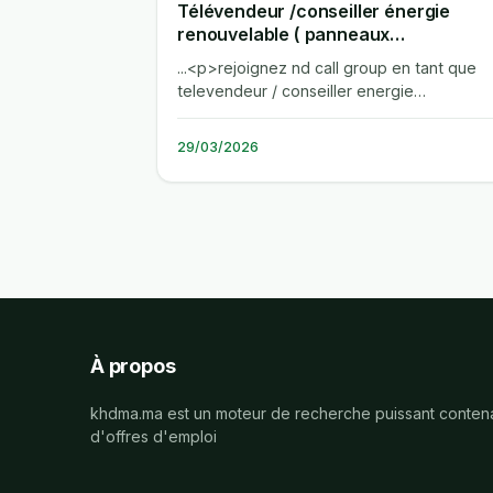
Télévendeur /conseiller énergie
renouvelable ( panneaux
photovoltaïque /pompe a chaleur )
...<p>rejoignez nd call group en tant que
televendeur / conseiller energie
renouvelable. vous prospecterez des
clients...
29/03/2026
À propos
khdma.ma est un moteur de recherche puissant contena
d'offres d'emploi