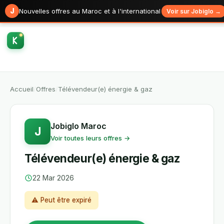
J
Nouvelles offres au Maroc et à l'international
Voir sur Jobiglo →
Accueil
/
Offres
/
Télévendeur(e) énergie & gaz
Jobiglo Maroc
J
Voir toutes leurs offres →
Télévendeur(e) énergie & gaz
22 Mar 2026
⚠ Peut être expiré