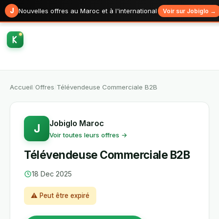
J
Nouvelles offres au Maroc et à l'international
Voir sur Jobiglo →
Accueil
/
Offres
/
Télévendeuse Commerciale B2B
Jobiglo Maroc
J
Voir toutes leurs offres →
Télévendeuse Commerciale B2B
18 Dec 2025
⚠ Peut être expiré