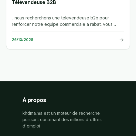
Télévendeuse B2B
...nous recherchons une televendeuse b2b pour
renforcer notre equipe commerciale a rabat. vous
serez responsable de la...
→
26/10/2025
À propos
khdma.ma est un moteur de recherche
puissant contenant des millions d'offres
d'emploi