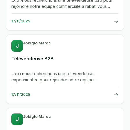
...<p>nous recherchons une televendeuse b2b pour
rejoindre notre equipe commerciale a rabat. vous
serez responsable de la...
→
17/11/2025
Jobiglo Maroc
J
Télévendeuse B2B
...<p>nous recherchons une televendeuse
experimentee pour rejoindre notre equipe
commerciale a rabat. vous serez...
→
17/11/2025
Jobiglo Maroc
J