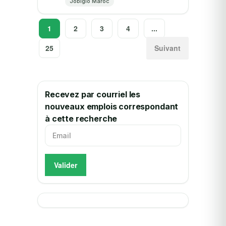
Jobiglo Maroc
a la valorisation de projets de...
1
2
3
4
...
25
Suivant
Recevez par courriel les
nouveaux emplois correspondant
à cette recherche
Valider