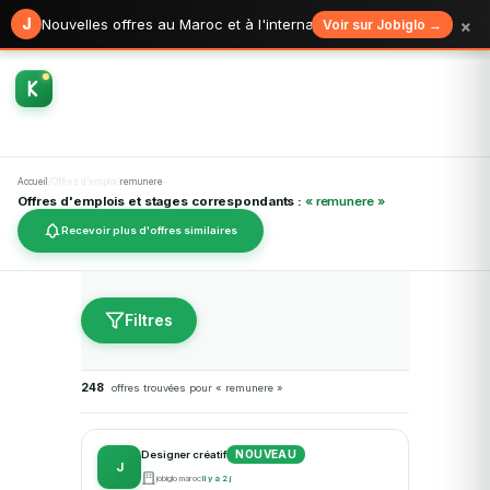
×
J
Nouvelles offres au Maroc et à l'international
Voir sur Jobiglo →
Accueil
/
Offres d'emploi
/
remunere
Offres d'emplois et stages correspondants :
« remunere »
Recevoir plus d'offres similaires
Filtres
248
offres trouvées pour « remunere »
NOUVEAU
Designer créatif
J
jobiglo maroc
Il y a 2 j