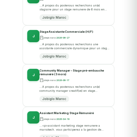
...A propos du postenous recherchons un(e)
stagiaire pour un stage remunere de 6 mois en
tant que technicien support it. vous interviendrez
Jobiglo Maroc
aupres des utilisa... · postulez sur...
Stage Assistante Commerciale (H/F)
J
jobiglo maroc
2026-06-27
...A propos du postenous recherchons une
assistante commerciale dynamique pour un stage
remunere au sein de notre equipe a casablanca,
Jobiglo Maroc
quartier maarif. vous p... · postulez sur...
Community Manager – Stage pré‑embauche
rémunéré (3 mois)
J
jobiglo maroc
2026-06-17
...A propos du postenous recherchons un(e)
community manager creatif(ve) en stage
pre‑embauche de trois mois au sein de notre
Jobiglo Maroc
agence de marketing digital base... · postulez
sur...
Assistant Marketing Stage Rémunéré
J
jobiglo maroc
2026-04-19
...<p>assistant marketing stage remunere a
marrakech. vous participerez a la gestion de
contenus digitaux, a l'organisation des donnees et