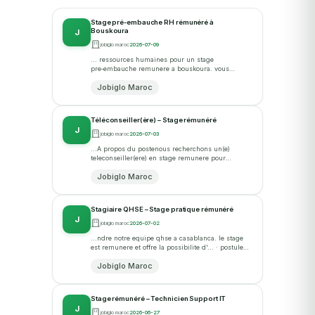
Stage pré-embauche RH rémunéré à
Bouskoura
J
jobiglo maroc
2026-07-09
... ressources humaines pour un stage
pre‑embauche remunere a bouskoura. vous
integrerez immediat... · postulez sur jobiglo...
Jobiglo Maroc
Téléconseiller(ère) – Stage rémunéré
J
jobiglo maroc
2026-07-03
...A propos du postenous recherchons un(e)
teleconseiller(ere) en stage remunere pour
renforcer notre equipe de prospection
Jobiglo Maroc
telephonique a rabat. vous serez a... · postulez
sur...
Stagiaire QHSE – Stage pratique rémunéré
J
jobiglo maroc
2026-07-02
...ndre notre equipe qhse a casablanca. le stage
est remunere et offre la possibilite d'... · postulez
sur jobiglo...
Jobiglo Maroc
Stage rémunéré – Technicien Support IT
J
jobiglo maroc
2026-06-27