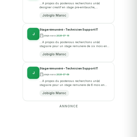
...A propos du postenous recherchons un(e)
designer creatif en stage pre‑embauche,
remunere, pour rejoindre notre equipe design
Jobiglo Maroc
chez tizona. vous travaillerez... · postulez sur...
Stage rémunéré – Technicien Support IT
J
jobiglo maroc
2026-07-16
...A propos du postenous recherchons un(e)
stagiaire pour un stage remunere de six mois en
tant que technicien support it. vous integrerez
Jobiglo Maroc
l'equipe support et... · postulez sur...
Stage rémunéré – Technicien Support IT
J
jobiglo maroc
2026-07-09
...A propos du postenous recherchons un(e)
stagiaire pour un stage remunere de 6 mois en
tant que technicien(ne) support it. vous integrerez
Jobiglo Maroc
l'equipe support... · postulez sur...