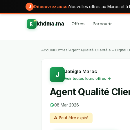
J
Découvrez aussi
Nouvelles offres au Maroc et à l
khdma
.
ma
Offres
Parcourir
Accueil
/
Offres
/
Agent Qualité Clientèle – Digital 
Jobiglo Maroc
J
Voir toutes leurs offres →
Agent Qualité Clien
08 Mar 2026
⚠ Peut être expiré