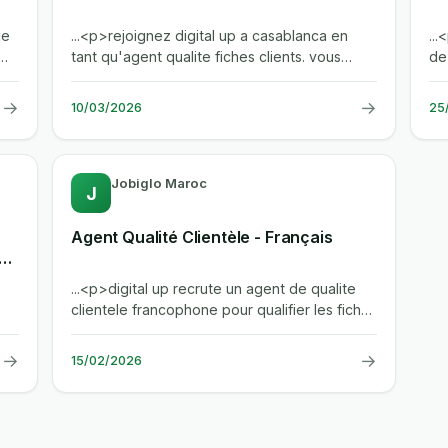
ge
...<p>rejoignez digital up a casablanca en
..
tant qu'agent qualite fiches clients. vous
de
assurerez la verification des...
cri
→
→
10/03/2026
25
Jobiglo Maroc
J
Agent Qualité Clientèle - Français
n
...<p>digital up recrute un agent de qualite
clientele francophone pour qualifier les fiches
clients. le poste exige une...
→
→
15/02/2026