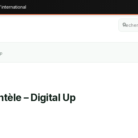
'international
Up
tèle – Digital Up