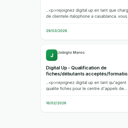
...<p>rejoignez digital up en tant que char
de clientele italophone a casablanca. vous
assurerez la gestion des echanges...
29/03/2026
Jobiglo Maroc
J
Digital Up - Qualification de
fiches/débutants acceptés/formatio
prévue le mardi 10/02 à 14h
...<p>rejoignez digital up en tant qu'agent
qualite fiches pour le centre d'appels de
casablanca. vous verifierez les...
16/02/2026