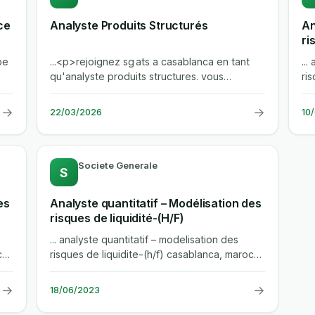
ce
Analyste Produits Structurés
An
ri
pe
...<p>rejoignez sg ats a casablanca en tant
...
qu'analyste produits structures. vous
ri
developperez, promouvrez et...
ba
→
→
22/03/2026
10
Societe Generale
S
es
Analyste quantitatif – Modélisation des
risques de liquidité-(H/F)
... analyste quantitatif – modelisation des
c
risques de liquidite-(h/f) casablanca, maroc
cdi banque de financement et...
→
→
18/06/2023