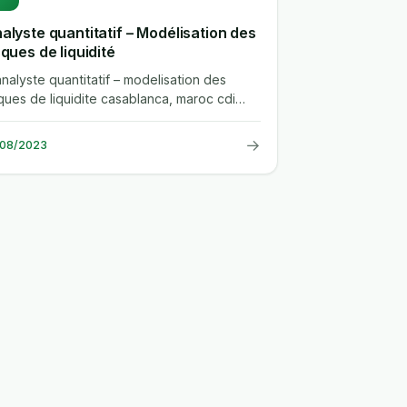
alyste quantitatif – Modélisation des
sques de liquidité
 analyste quantitatif – modelisation des
sques de liquidite casablanca, maroc cdi
nque de financement et...
→
/08/2023