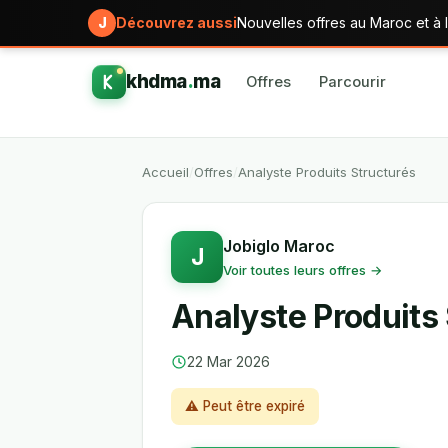
J
Découvrez aussi
Nouvelles offres au Maroc et à l
khdma
.
ma
Offres
Parcourir
Accueil
/
Offres
/
Analyste Produits Structurés
Jobiglo Maroc
J
Voir toutes leurs offres →
Analyste Produits
22 Mar 2026
⚠ Peut être expiré