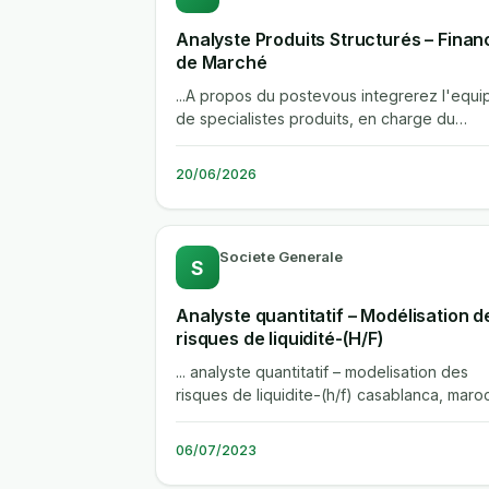
Analyste Produits Structurés – Finan
de Marché
...A propos du postevous integrerez l'equi
de specialistes produits, en charge du
developpement et de la promotion de...
20/06/2026
Societe Generale
S
Analyste quantitatif – Modélisation d
risques de liquidité-(H/F)
... analyste quantitatif – modelisation des
risques de liquidite-(h/f) casablanca, maro
cdi banque de financement et...
06/07/2023