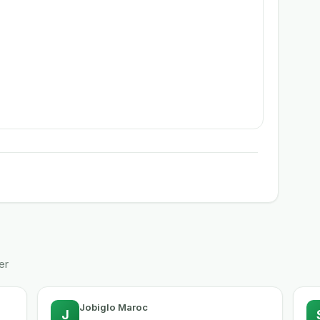
er
Jobiglo Maroc
J