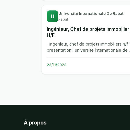
Université Internationale De Rabat
U
Rabat
Ingénieur, Chef de projets immobilier
H/F
...ingenieur, chef de projets immobiliers h/f
presentation l'universite internationale de
rabat « uir » developpe ses...
23/11/2023
À propos