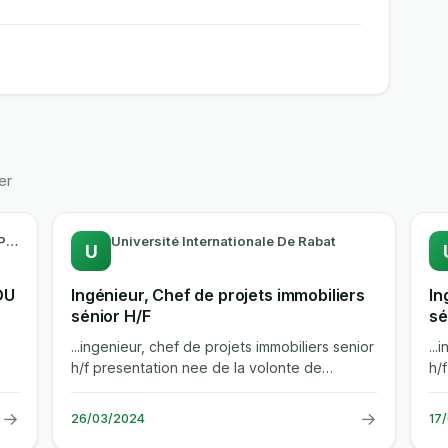
er
L'Agence Régionale D'Exécution Des Projets Région FES-MEKNES
Université Internationale De Rabat
U
DU
Ingénieur, Chef de projets immobiliers
In
sénior H/F
sé
...ingenieur, chef de projets immobiliers senior
...
h/f presentation nee de la volonte de
h/
repondre aux enjeux economiques,...
re
→
→
26/03/2024
17