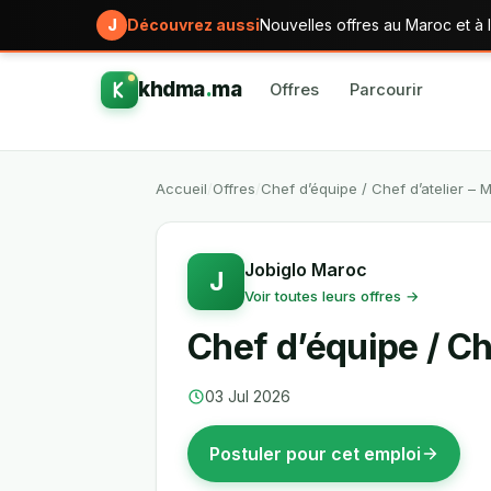
J
Découvrez aussi
Nouvelles offres au Maroc et à l
khdma
.
ma
Offres
Parcourir
Accueil
/
Offres
/
Chef d’équipe / Chef d’atelier – 
Jobiglo Maroc
J
Voir toutes leurs offres →
Chef d’équipe / Ch
03 Jul 2026
Postuler pour cet emploi