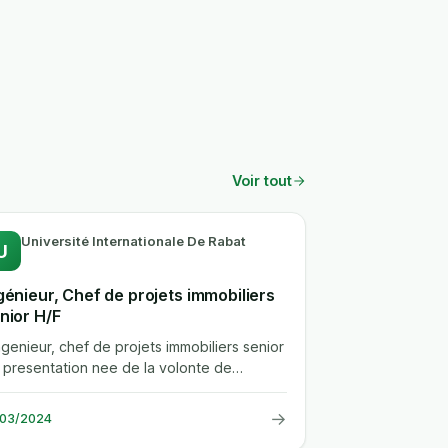
Voir tout
Université Internationale De Rabat
U
génieur, Chef de projets immobiliers
nior H/F
ingenieur, chef de projets immobiliers senior
f presentation nee de la volonte de
pondre aux enjeux economiques,...
→
/03/2024