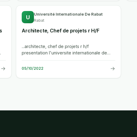
Université Internationale De Rabat
U
Rabat
s
Architecte, Chef de projets r H/F
...architecte, chef de projets r h/f
presentation l'universite internationale de
rabat est devenue des ses premieres...
→
→
05/10/2022