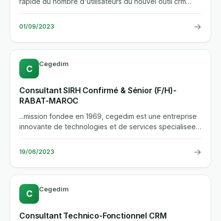
rapide du nombre d'utilisateurs du nouvel outil crm
dynamics 365 au...
→
01/09/2023
Cegedim
C
Consultant SIRH Confirmé & Sénior (F/H)-
RABAT-MAROC
...mission fondee en 1969, cegedim est une entreprise
innovante de technologies et de services specialisee
dans la gestion...
→
19/06/2023
Cegedim
C
Consultant Technico-Fonctionnel CRM