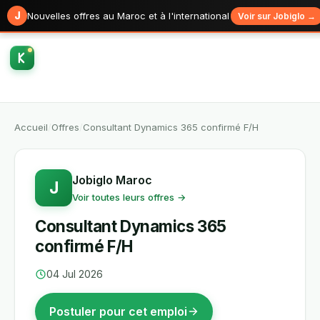
J
Nouvelles offres au Maroc et à l'international
Voir sur Jobiglo →
Accueil
/
Offres
/
Consultant Dynamics 365 confirmé F/H
Jobiglo Maroc
J
Voir toutes leurs offres →
Consultant Dynamics 365
confirmé F/H
04 Jul 2026
Postuler pour cet emploi