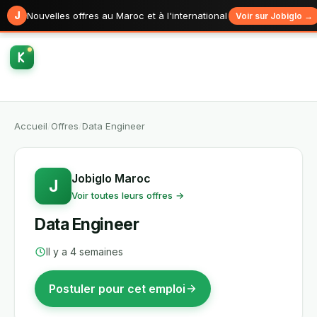
J
Nouvelles offres au Maroc et à l'international
Voir sur Jobiglo →
Accueil
/
Offres
/
Data Engineer
Jobiglo Maroc
J
Voir toutes leurs offres →
Data Engineer
Il y a 4 semaines
Postuler pour cet emploi