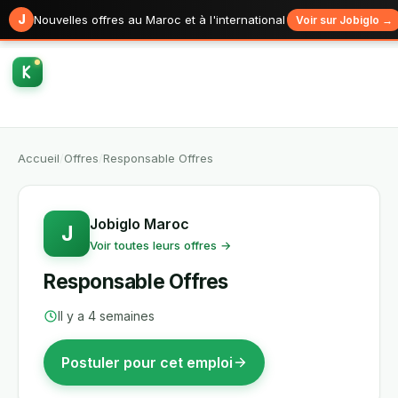
J
Nouvelles offres au Maroc et à l'international
Voir sur Jobiglo →
Accueil
/
Offres
/
Responsable Offres
Jobiglo Maroc
J
Voir toutes leurs offres →
Responsable Offres
Il y a 4 semaines
Postuler pour cet emploi