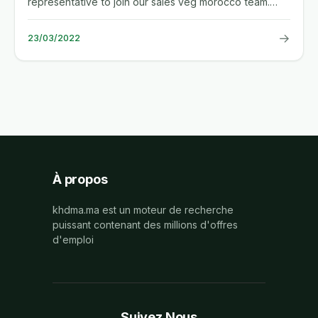
representative to join our sales veg morocco team.
these will be...
→
23/03/2022
À propos
khdma.ma est un moteur de recherche
puissant contenant des millions d'offres
d'emploi
Suivez Nous