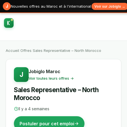
J
Nouvelles offres au Maroc et à l'international
Voir sur Jobiglo →
Accueil
/
Offres
/
Sales Representative – North Morocco
Jobiglo Maroc
J
Voir toutes leurs offres →
Sales Representative – North
Morocco
Il y a 4 semaines
Postuler pour cet emploi