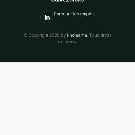
Parcourir les emplois
© Copyright 2026 by
khdma.ma
. Tous droits
réservés.