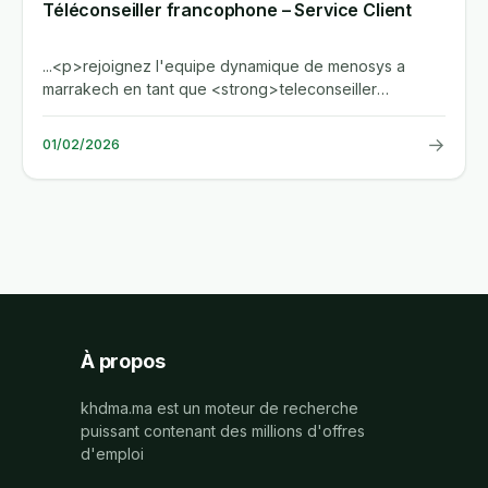
Téléconseiller francophone – Service Client
...<p>rejoignez l'equipe dynamique de menosys a
marrakech en tant que <strong>teleconseiller
francophone</strong>. vous...
→
01/02/2026
À propos
khdma.ma est un moteur de recherche
puissant contenant des millions d'offres
d'emploi