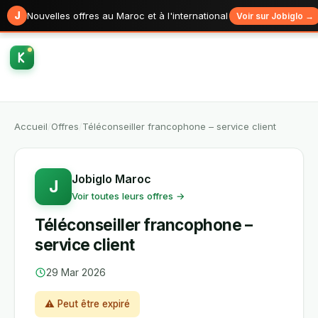
J
Nouvelles offres au Maroc et à l'international
Voir sur Jobiglo →
Accueil
/
Offres
/
Téléconseiller francophone – service client
Jobiglo Maroc
J
Voir toutes leurs offres →
Téléconseiller francophone –
service client
29 Mar 2026
⚠ Peut être expiré