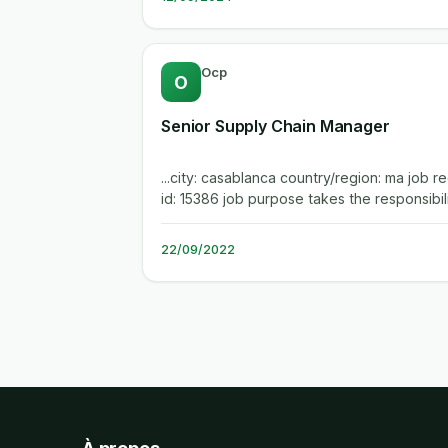
Ocp
O
Senior Supply Chain Manager
...city: casablanca country/region: ma job req
id: 15386 job purpose takes the responsibility
for all supply chain...
22/09/2022