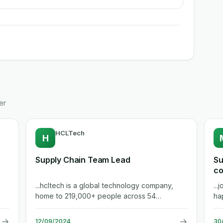
er
HCLTech
H
Supply Chain Team Lead
Su
co
...hcltech is a global technology company,
..
home to 219,000+ people across 54
ha
countries, delivering industry-leading...
mis
→
→
12/09/2024
30