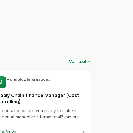
Voir tout
Mondelez International
M
pply Chain finance Manager (Cost
ntrolling)
.job description are you ready to make it
ppen at mondelēz international? join our
sion to lead the future of...
→
/05/2023