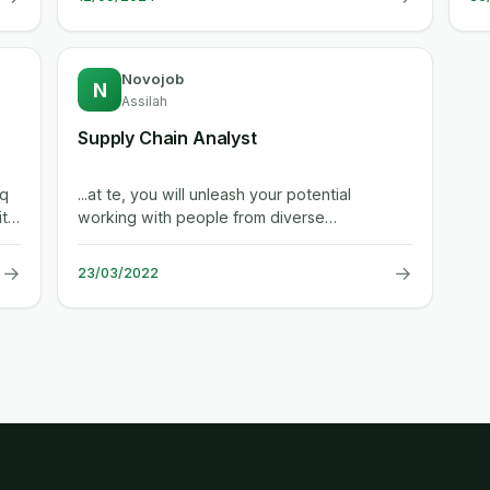
Novojob
N
Assilah
Supply Chain Analyst
...at te, you will unleash your potential
working with people from diverse
backgrounds and industries to create a
safer,...
→
→
23/03/2022