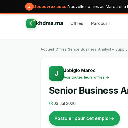
J
Découvrez aussi
Nouvelles offres au Maroc et à l
khdma
.
ma
Offres
Parcourir
Accueil
/
Offres
/
Senior Business Analyst – Supply
Jobiglo Maroc
J
Voir toutes leurs offres →
Senior Business A
03 Jul 2026
Postuler pour cet emploi